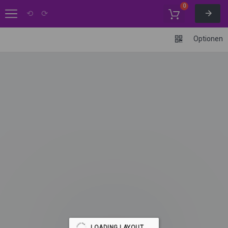
0
⟲
⟳
Optionen