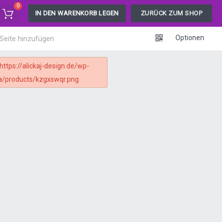
0
IN DEN WARENKORB LEGEN
ZURÜCK ZUM SHOP
Optionen
 Seite hinzufügen
ttps://alickaj-design.de/wp-
a/products/kzgxswqr.png