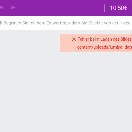
10.50€
⟲
⟳
Beginnen Sie mit dem Entwerfen, indem Sie Objekte von der linken
Fehler beim Laden des Bildesh
content/uploads/lumise_dat