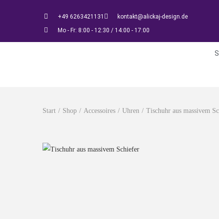
+49 6263421131
kontakt@alickaj-design.de
Mo - Fr: 8:00 - 12:30 / 14:00 - 17:00
S
Start
/
Shop
/
Accessoires
/
Uhren
/
Tischuhr aus massivem Sc