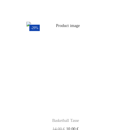
-29%
Basketball Tasse
14,00
€
10,00
€