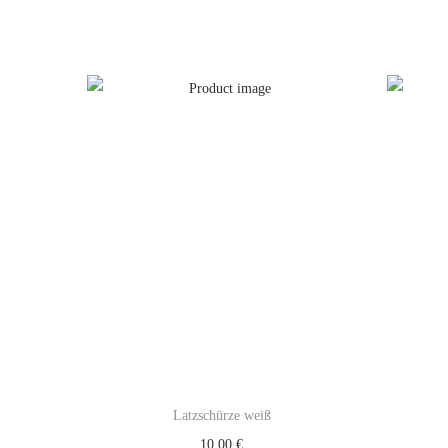
Latzschürze weiß
10,00
€