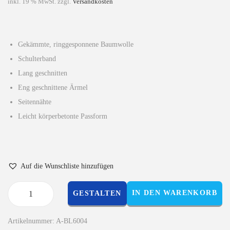
inkl. 19 % MwSt.
zzgl.
Versandkosten
Gekämmte, ringgesponnene Baumwolle
Schulterband
Lang geschnitten
Eng geschnittene Ärmel
Seitennähte
Leicht körperbetonte Passform
Auf die Wunschliste hinzufügen
IN DEN WARENKORB
GESTALTEN
Artikelnummer:
A-BL6004