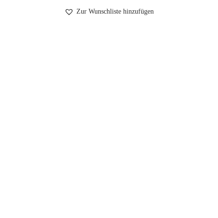
Zur Wunschliste hinzufügen
Impressum
Datenschutzerklärung
AGB
Wiederruf
Kontakt
Login
Folgen Sie uns