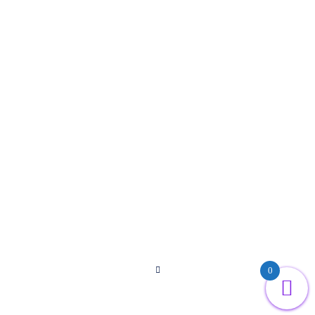
Impressum
Datenschutzerklärung
AGB
Wiederruf
Kontakt
Login
Folgen Sie uns
0