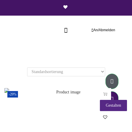
An/Abmelden
-29%
Gestalten