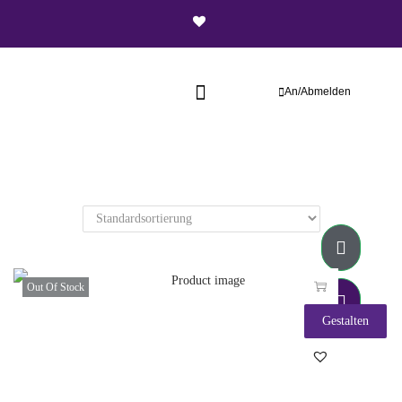
An/Abmelden
Out Of Stock
Gestalten