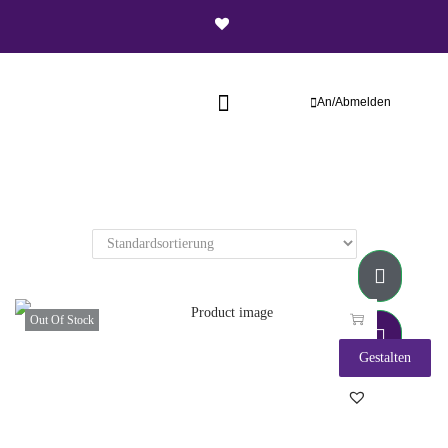
An/Abmelden
Out Of Stock
Gestalten