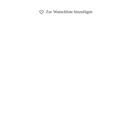
Zur Wunschliste hinzufügen
Impressum
Datenschutzerklärung
AGB
Wiederruf
Kontakt
Login