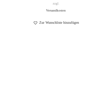
zzgl.
Versandkosten
Zur Wunschliste hinzufügen
Impressum
Datenschutzerklärung
AGB
Wiederruf
Kontakt
Login