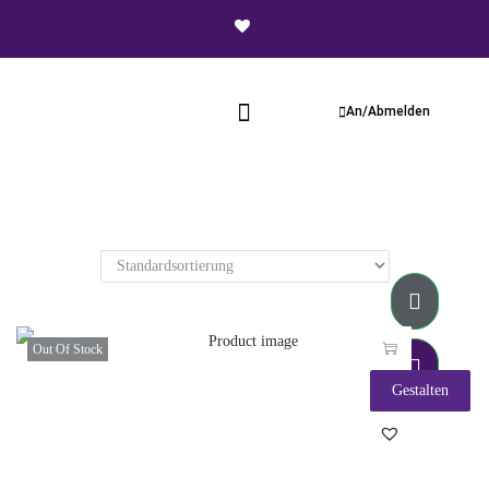
An/Abmelden
Out Of Stock
Gestalten